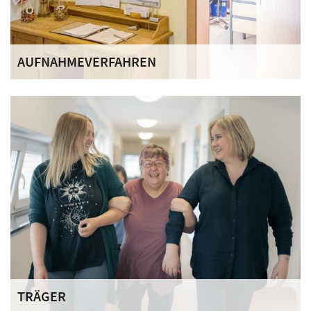
AUFNAHMEVERFAHREN
Unser Haus ist offen für Menschen mit einer
fortgeschrittenen Alkohol-, Drogen- und/oder
Medikamentenabhängigkeit, die zukünftig suchtmittelfrei
leben und sich mindestens ein Jahr Zeit nehmen wollen,
um dieses Ziel zu erreichen.
TRÄGER