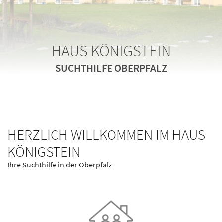
HAUS KÖNIGSTEIN
HAUS KÖNIGSTEIN
HAUS KÖNIGSTEIN
SUCHTHILFE OBERPFALZ
SUCHTHILFE OBERPFALZ
SUCHTHILFE OBERPFALZ
HERZLICH WILLKOMMEN IM HAUS
KÖNIGSTEIN
Ihre Suchthilfe in der Oberpfalz