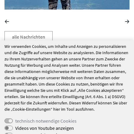
alle Nachrichten
Wir verwenden Cookies, um Inhalte und Anzeigen zu personalisieren
und die Zugriffe auf unsere Website zu analysieren. Die Informationen
zu Ihrem Nutzerverhalten gehen an unsere Partner zum Zwecke der
Gemeinsamer
Auf den Spuren der
Nutzung für Werbung und Analysen weiter. Unsere Partner führen
Ausflug nach
Industriekultur:
diese Informationen möglicherweise mit weiteren Daten zusammen,
Kelheim – ein Tag
unser Ausflug ins
die sie unabhängig von unserer Website von Ihnen erhalten oder
voller Gemeinschaft
Industriemuseum
gesammelt haben. Um diese Cookies zu nutzen, benötigen wir Ihre
Einwilligung welche Sie uns mit Klick auf „Alle Cookies akzeptieren“
und schöner
Lauf
erteilen. Sie können Ihre erteilte Einwilligung (Art. 6 Abs. 1 a) DSGVO)
Eindrücke!
jederzeit für die Zukunft widerrufen. Diesen Widerruf können Sie über
die „Cookie-Einstellungen“ hier im Tool ausführen.
technisch notwendige Cookies
Videos von Youtube anzeigen